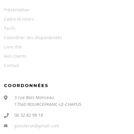
Présentation
Cadre et loisirs
Tarifs
Calendrier des disponibilités
Livre d’or
Avis clients
Contact
COORDONNÉES
3 rue Bois Monceau
17560 BOURCEFRANC-LE-CHAPUS
06 32 82 98 18
giteoleron@gmail.com